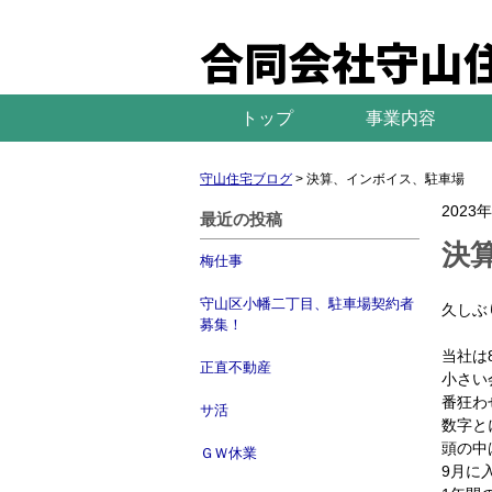
合同会社守山
トップ
事業内容
守山住宅ブログ
>
決算、インボイス、駐車場
2023
最近の投稿
決
梅仕事
守山区小幡二丁目、駐車場契約者
久しぶり
募集！
当社は
正直不動産
小さい
番狂わ
サ活
数字と
頭の中
ＧＷ休業
9月に