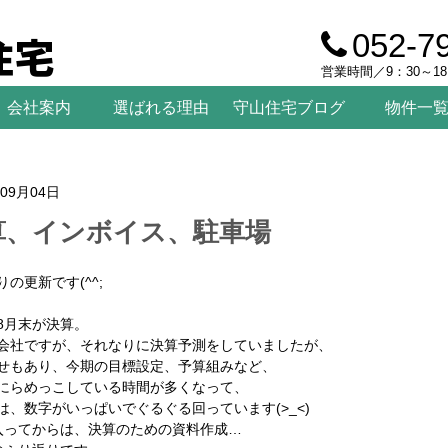
住宅
052-7
営業時間／9：30～1
会社案内
選ばれる理由
守山住宅ブログ
物件一
年09月04日
算、インボイス、駐車場
の更新です(^^;
8月末が決算。
会社ですが、それなりに決算予測をしていましたが、
せもあり、今期の目標設定、予算組みなど、
にらめっこしている時間が多くなって、
は、数字がいっぱいでぐるぐる回っています(>_<)
入ってからは、決算のための資料作成…