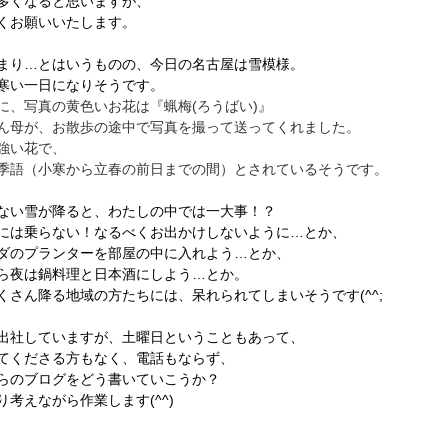
多くなると思いますが、
くお願いいたします。
まり…とはいうものの、今日の名古屋は雪模様。
寒い一日になりそうです。
に、写真の黄色いお花は『蝋梅(ろうばい)』
ん母が、お散歩の途中で写真を撮って送ってくれました。
強い花で、
季語（小寒から立春の前日までの間）とされているそうです。
ない雪が降ると、わたしの中では一大事！？
には乗らない！なるべくお出かけしないように…とか、
ダのプランターを部屋の中に入れよう…とか、
ら夜は鍋料理と日本酒にしよう…とか。
くさん降る地域の方たちには、呆れられてしまいそうです(^^;
出社していますが、土曜日ということもあって、
てくださる方もなく、電話もならず、
らのブログをどう書いていこうか？
り考えながら作業します(^^)