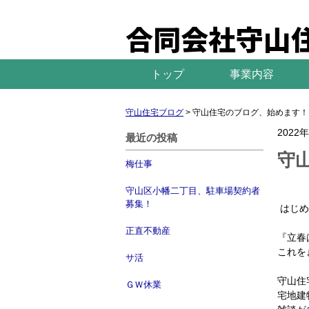
合同会社守山
トップ
事業内容
守山住宅ブログ
>
守山住宅のブログ、始めます！
2022
最近の投稿
守
梅仕事
守山区小幡二丁目、駐車場契約者
募集！
はじめ
正直不動産
『立春
これを
サ活
守山住
ＧＷ休業
宅地建