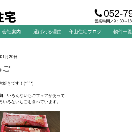
住宅
052-7
営業時間／9：30～1
会社案内
選ばれる理由
守山住宅ブログ
物件一
年01月20日
ちご
好きです！(*^^*)
期、いろんないちごフェアがあって、
ろいろないちごを食べています。