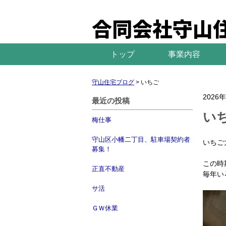
合同会社守山
トップ
事業内容
守山住宅ブログ
>
いちご
2026
最近の投稿
い
梅仕事
守山区小幡二丁目、駐車場契約者
いちご大
募集！
この時
正直不動産
毎年い
サ活
ＧＷ休業