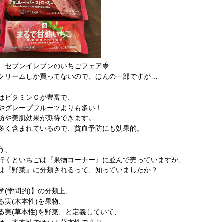
、セブンイレブンのいちごフェア🍓
クリームしか買ってないので、ほんの一部ですが…
はビタミンＣが豊富で、
やグレープフルーツよりも多い！
防や美肌効果が期待できます。
多く含まれているので、貧血予防にも効果的。
う、
行くといちごは『果物コーナー』に並んで売っていますが、
は『野菜』に分類されるって、知っていましたか？
学(学問的)】の分類上、
る実(木本性)を果物、
る実(草本性)を野菜、と定義していて、
は、木本性ではなく草本性であり、