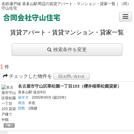
名鉄瀬戸線 喜多山駅周辺の賃貸アパート・マンション・貸家一覧｜（同）
守山住宅
合同会社守山住宅
賃貸アパート・賃貸マンション・貸家一覧
検索条件を変更
1
件
チェックした物件を
お問い合わせ
名古屋市守山区翠松園一丁目103（櫻井様翠松園貸家）
喜多山駅
徒歩8分
築年月
2005年09月
(築20年)
構造
木造
階数
1階建
戸建て