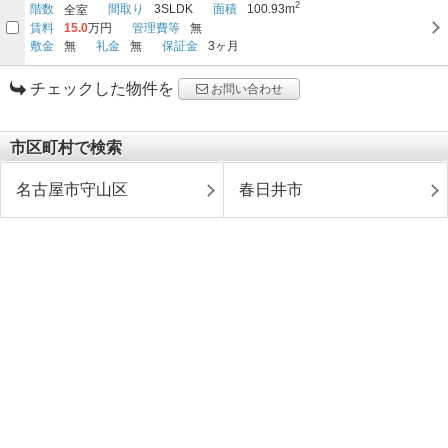
2
階数
間取り
3SLDK
面積
100.93m
全室
賃料
15.0
万円
管理費等
無
敷金
無
礼金
無
保証金
3ヶ月
チェックした物件を
お問い合わせ
市区町村で検索
名古屋市守山区
春日井市